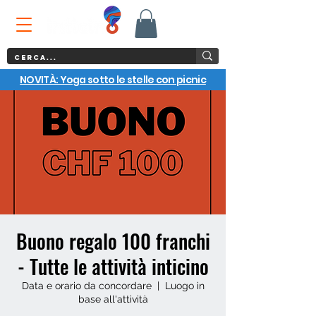
NOVITÀ: Yoga sotto le stelle con picnic
Buono regalo 100 franchi
- Tutte le attività inticino
Data e orario da concordare
  |  
Luogo in
base all'attività