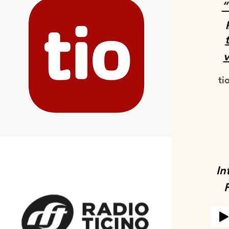
“
v
ti
In