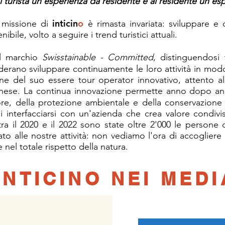
l turista un'esperienza da residente e al residente un'esp
inticin
o
a missione di
è rimasta invariata: sviluppare e o
bile, volto a seguire i trend turistici attuali.
el marchio
Swisstainable - Committed
, distinguendosi
derano sviluppare continuamente le loro attività in mo
ne del suo essere tour operator innovativo, attento al 
inese. La continua innovazione permette anno dopo anno
tore, della protezione ambientale e della conservazion
i interfacciarsi con un'azienda che crea valore condivis
tra il 2020 e il 2022 sono state oltre 2'000 le persone
o alle nostre attività: non vediamo l'ora di accogliere 
scere nel totale rispetto della natura.
INTICINO NEI MEDI