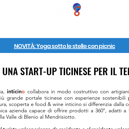
ERIENZE
BUONI REGALO
GRUPPI
INFO
NOVITÀ: Yoga sotto le stelle con picnic
: UNA START-UP TICINESE PER IL T
inticin
o
ia,
collabora in modo costruttivo con artigiani,
l più grande portale ticinese con esperienze sostenibili 
ura, scoperta e food & wine inticino si differenzia dalla
l'unica azienda capace di offrire prodotti a 360°, adatti 
la Valle di Blenio al Mendrisiotto.