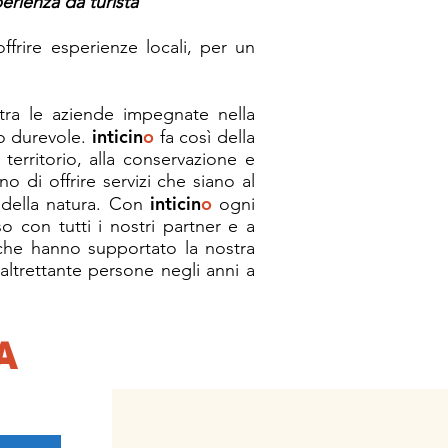
erienza da turista"
ffrire esperienze locali, per un
 tra le aziende impegnate nella
inticin
o
do durevole.
fa così della
territorio, alla conservazione e
 di offrire servizi che siano al
inticin
o
e della natura. Con
ogni
o con tutti i nostri partner e a
 che hanno supportato la nostra
altrettante persone negli anni a
A