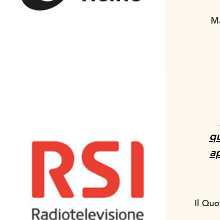
Ma
qu
ap
Il Quo