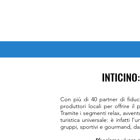
Accedi al tuo profilo
Home
NOVITÀ
ESP
INTICINO
Con più di 40 partner ​di fiduc
produttori locali per offrire i
Tramite i segmenti relax, avvent
turistica universale: è infatti 
gruppi, sportivi e gourmand, dal