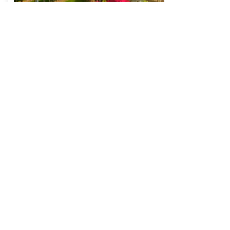
PEDRINATE
Ora disponibile
Atmosfera magica nel vigneto
più a sud della Svizzera
Da:
Scopri di più
40.-
Regala emozioni: acquista un
buono regalo oggi stesso!