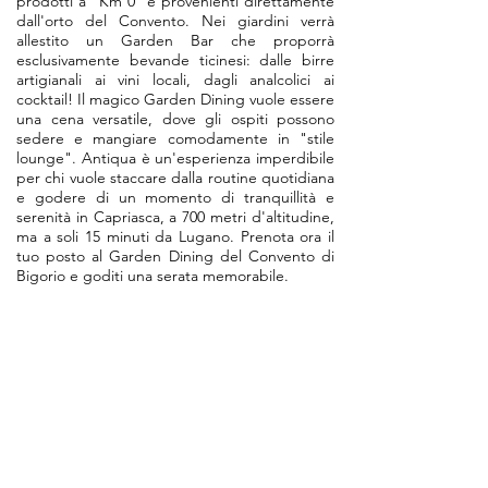
prodotti a "Km 0" e provenienti direttamente
dall'orto del Convento. Nei giardini verrà
allestito un Garden Bar che proporrà
esclusivamente bevande ticinesi: dalle birre
artigianali ai vini locali, dagli analcolici ai
cocktail! Il magico Garden Dining vuole essere
una cena versatile, dove gli ospiti possono
sedere e mangiare comodamente in "stile
lounge". Antiqua è un'esperienza imperdibile
per chi vuole staccare dalla routine quotidiana
e godere di un momento di tranquillità e
serenità in Capriasca, a 700 metri d'altitudine,
ma a soli 15 minuti da Lugano. Prenota ora il
tuo posto al Garden Dining del Convento di
Bigorio e goditi una serata memorabile.