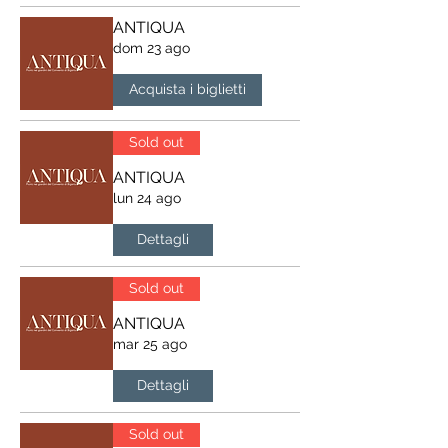
ANTIQUA
dom 23 ago
Acquista i biglietti
Sold out
ANTIQUA
lun 24 ago
Dettagli
Sold out
ANTIQUA
mar 25 ago
Dettagli
Sold out