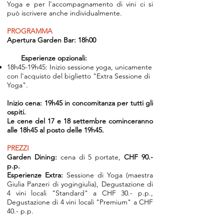
Yoga e per l'accompagnamento di vini ci si
può iscrivere anche individualmente.
PROGRAMMA
Apertura Garden Bar: 18h00
Esperienze opzionali:
18h45-19h45: Inizio sessione yoga, unicamente
con l'acquisto del biglietto "Extra Sessione di
Yoga".
Inizio cena: 19h45 in concomitanza per tutti gli
ospiti.
Le cene del 17 e 18 settembre cominceranno
alle 18h45 al posto delle 19h45.
PREZZI
Garden Dining:
cena di 5 portate
,
CHF 90.-
p.p.
Esperienze Extra:
Sessione di Yoga (maestra
Giulia Panzeri di yogingiulia), Degustazione di
4 vini locali "Standard" a CHF 30.- p.p.,
Degustazione di 4 vini locali "Premium" a CHF
40.- p.p.