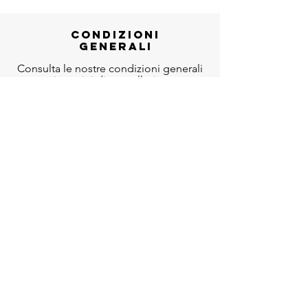
CONDIZIONI
GENERALI
Consulta le nostre condizioni generali
e i termini di cancellazione
Clicca sull'immagine per scaricare il file
È possibile cancellare la propria
prenotazione e ottenere un rimborso
totale se la richiesta di cancellazione
viene inviata fino a 14 prima della data
dell'evento a
antiqua@inticino.com
CONDIZIONI DI
PARTECIPAZIONE
Nessuna condizione particolare.