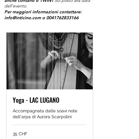
anche contanti o TWINT
sul posto alla data
dell'evento.
Per maggiori informazioni contattare:
info@inticino.com
o
0041762833166
Yoga - LAC LUGANO
Accompagnata dalle soavi note
dell'arpa di Aurora Scarpolini
35
35 CHF
franchi
svizzeri