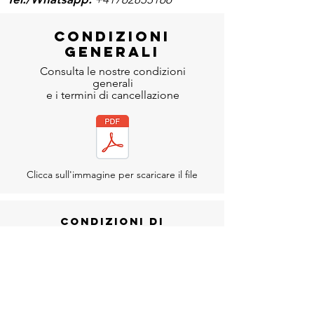
CONDIZIONI
GENERALI
Consulta le nostre condizioni
generali
e i termini di cancellazione
Clicca sull'immagine per scaricare il file
CONDIZIONI DI
PARTECIPAZIONE
La sicurezza di questa
esperienza è gestita dal partner
che svolgerà le attività.
Le indicazioni del partner
responsabile dello svolgimento