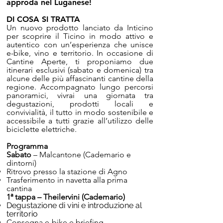
approda nel Luganese!
DI COSA SI TRATTA
Un nuovo prodotto lanciato da Inticino
per scoprire il Ticino in modo attivo e
autentico con un’esperienza che unisce
e-bike, vino e territorio. In occasione di
Cantine Aperte, ti proponiamo due
itinerari esclusivi (sabato e domenica) tra
alcune delle più affascinanti cantine della
regione. Accompagnato lungo percorsi
panoramici, vivrai una giornata tra
degustazioni, prodotti locali e
convivialità, il tutto in modo sostenibile e
accessibile a tutti grazie all’utilizzo delle
biciclette elettriche.
Programma
Sabato
– Malcantone (Cademario e
dintorni)
Ritrovo presso la stazione di Agno
Trasferimento in navetta alla prima
cantina
1ª tappa – Theilervini (Cademario)
Degustazione di vini e introduzione al
territorio
Consegna e-bike e briefing